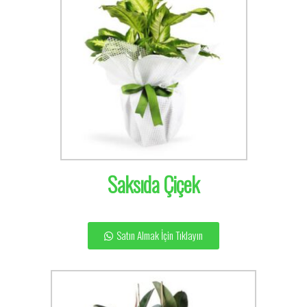
Saksıda Çiçek
Satın Almak İçin Tıklayın